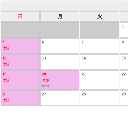
日
月
火
1
5
6
7
8
休診
12
13
14
15
休診
19
20
21
22
休診
休診
海の日
26
27
28
29
休診