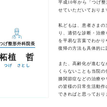
平成
年から「つげ整
10
せていただいておりま
私どもは、患者さまの
り、適切な診断・治療
を平易な言葉でわかり
つげ整形外科院長
復帰の方法も具体的に
柘植 哲
また、高齢化が進むな
つげ さとし
くらないことも当院の
膝関節症などの治療や
の皆様の日常生活動作
できればと思っており