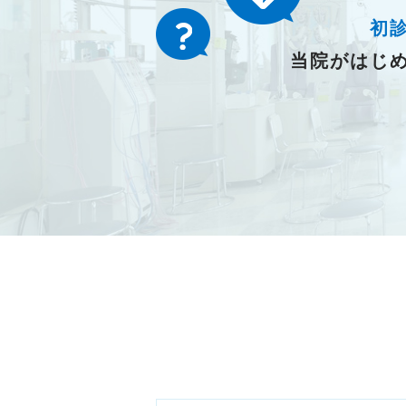
初
当院がはじ