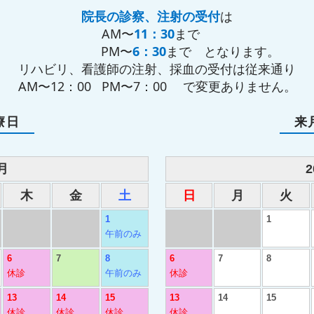
院長の診察、注射の受付
は
AM〜
11：30
まで
PM〜
6：30
まで となります。
リハビリ、看護師の注射、採血の受付は従来通り
AM〜12：00 PM〜7：00 で変更ありません。
療日
来